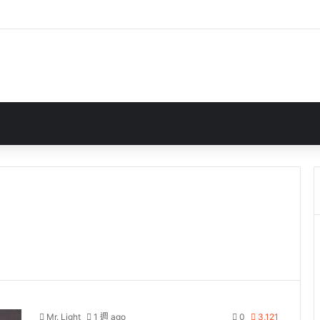
Mr. Light
1 週 ago
0
3,121