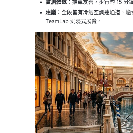
實測體感
：推車友善，步行約 15 分
建議
：全段皆有冷氣空調連通道，適
TeamLab 沉浸式展覽。