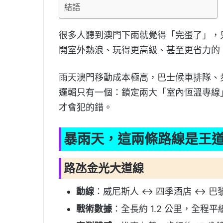
結語
很多人聽到澳門下雨就覺得「完蛋了」，
開室外熱浪、玩得更高級、甚至更省力的
雨天澳門移動成本極高，巴士候車排隊、
邏輯只有一個：鎖定兩大「室內恆溫專線
才會犯的錯。
暴雨天，這兩條路線是王
路氹金光大道線
動線
：威尼斯人 ↔ 四季酒店 ↔ 巴
戰術數據
：全長約 1.2 公里，全程