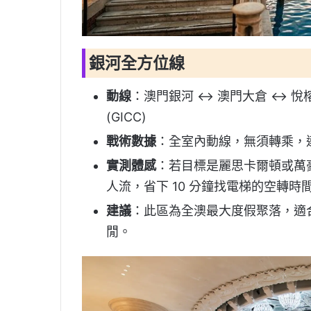
銀河全方位線
動線
：澳門銀河 ↔ 澳門大倉 ↔ 悅
(GICC)
戰術數據
：全室內動線，無須轉乘，連
實測體感
：若目標是麗思卡爾頓或萬
人流，省下 10 分鐘找電梯的空轉時
建議
：此區為全澳最大度假聚落，適
閒。