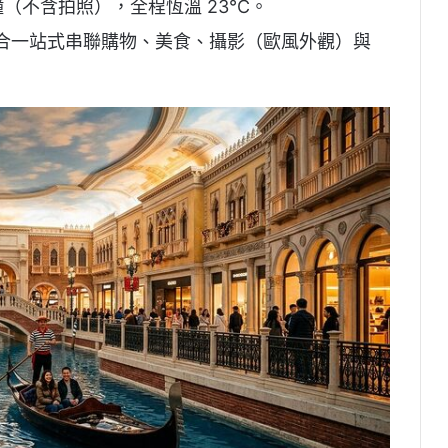
鐘（不含拍照），全程恆溫 23°C。
合一站式串聯購物、美食、攝影（歐風外觀）與