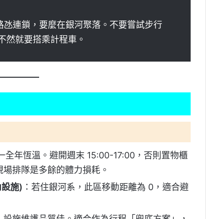
路氹連鎖，要麼在銀河聚落。不要嘗試步行
不然就要搭乘計程車。
全年恆溫。避開週末 15:00-17:00，否則置物櫃
，現場排隊是多餘的體力損耗。
內設施)
：若住銀河系，此區移動距離為 0，適合避
，設施維護品質佳。適合作為行程「兜底方案」，