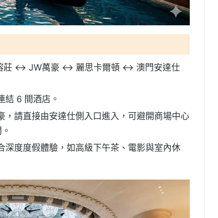
榕莊 ↔ JW萬豪 ↔ 麗思卡爾頓 ↔ 澳門安達仕
結 6 間酒店。
豪，請直接由安達仕側入口進入，可避開商場中心
間。
合深度度假體驗，如高級下午茶、電影與室內休