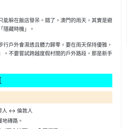
只能躲在飯店發呆。錯了。澳門的雨天，其實是避
「隱藏時機」。
步行戶外會濕透且體力歸零。要在雨天保持優雅，
」。不要嘗試跨越度假村間的戶外路段，那是新手
道
黎人 ↔ 倫敦人
平緩地磚路。