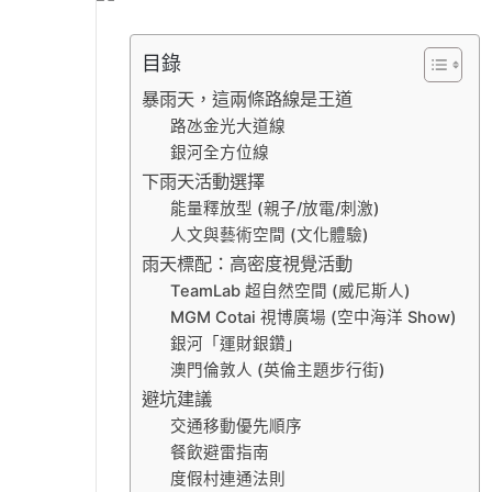
目錄
暴雨天，這兩條路線是王道
路氹金光大道線
銀河全方位線
下雨天活動選擇
能量釋放型 (親子/放電/刺激)
人文與藝術空間 (文化體驗)
雨天標配：高密度視覺活動
TeamLab 超自然空間 (威尼斯人)
MGM Cotai 視博廣場 (空中海洋 Show)
銀河「運財銀鑽」
澳門倫敦人 (英倫主題步行街)
避坑建議
交通移動優先順序
餐飲避雷指南
度假村連通法則