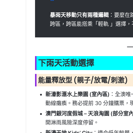
暴雨天移動只有兩種邏輯
：要麼在
跨區，跨區能搭乘「輕軌 」選擇，
下雨天活動選擇
能量釋放型 (親子/放電/刺激)
新濠影滙水上樂園 (室內區)
：全澳唯一
動線癱瘓。務必提前 30 分鐘購票
澳門銀河度假城 – 天浪淘園 (部分室
開淋雨風險深度停留。
新濠天地 Kids’ City
：適合低年齡層