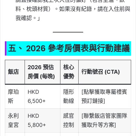
料、枕頭材質）。如果沒有紀錄，請在入住前與
我確認。」
五、 2026 參考房價表與行動建議
2026 預估
核心
飯店
行動號召 (CTA)
房價 (每晚)
優勢
摩珀
HKD
隱形
[點擊獲取專屬禮賓
斯
6,500+
動線
預訂鏈接]
永利
HKD
感官
[聯繫飯店管家團隊
皇宮
5,800+
控制
獲取升等方案]