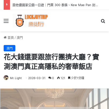
茵他儂國家公園一日遊｜門票 300 泰銖、Kew Mae Pan 封閉季與強制導遊要先知道
Menu
Se
首頁
/
澳門
澳門
花大錢還要跟旅行團擠大廳？實
測澳門真正高隱私的奢華飯店
Mr. Light
2026-03-31
0
121
少於1分鐘