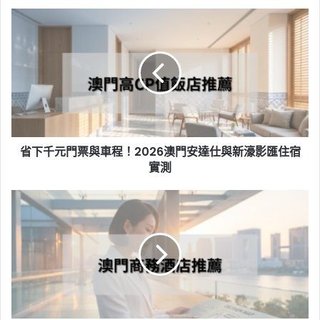
省
下
千
元
門
票
與
車
程！
省下千元門票與車程！2026澳門安達仕與新濠影匯住宿
2026
澳
實測
門
安
參
達
加
仕
澳
與
門
新
展
濠
會
影
別
匯
住
住
錯