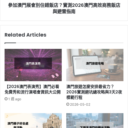
宿
參加澳門展會別住錯飯店？實測2026澳門高效商務飯店
飯
實
店？
與避雷指南
測
實
測
2026
Related Articles
澳
門
高
效
商
務
飯
店
與
【2026澳門表演秀】澳門必看
澳門旅遊怎麼安排最省力？
避
免費秀和流行演唱會資訊大公開
2026實測避坑總攻略與3天2夜
雷
模範行程
1 週 ago
指
2026-05-02
南