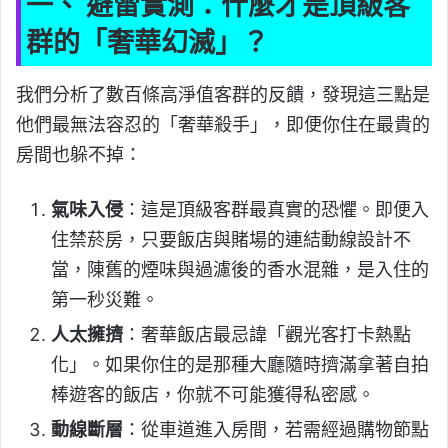
一、 避雷實測：什麼才是頂級客
群的「奢華幻滅」？
我們分析了數百條高淨值客群的反饋，發現這三點是
他們最無法容忍的「奢華殺手」，即便你住在最貴的
房間也躲不掉：
氣味入侵
：這是頂級客群最真實的恐懼。即便入
住禁菸房，只要飯店與賭場的連結動線設計不
當，陳舊的煙味與過濾後的香水混雜，是入住的
第一秒災難。
人太擁擠
：奢華飯店最忌諱「觀光客打卡熱點
化」。如果你住的是那種大廳隨時擠滿拿著自拍
棒遊客的飯店，你就不可能獲得私密感。
動線斷層
：從車道進入房間，若需經過購物節點